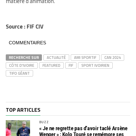
matière d’animation.
Source : FIF CIV
COMMENTAIRES
RECHERCHE SUR
ACTUALITÉ
AMI SPORTIF
CAN 2024
CÔTE D'IVOIRE
FEATURED
FIF
SPORT IVOIRIEN
TIFO GÉANT
TOP ARTICLES
BUZZ
« Je ne regrette pas d’avoir taclé Arsène
Wenger » : Kolo Touré se remémore ses