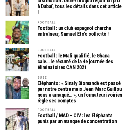
Distinction : Didier Drogba reçoit un prix
à Dubaï, tous les détails dans cet article
!
FOOTBALL
Football : un club espagnol cherche
entraîneur, Samuel Eto’o sollicité !
FOOTBALL
Football : le Mali qualifié, le Ghana
cale… le résumé de la 4e journée des
éliminatoires CAN 2021
BUZZ
Eléphants : « Sinaly Diomandé est passé
par notre centre mais Jean-Marc Guillou
nous a arnaqué… », un formateur ivoirien
règle ses comptes
FOOTBALL
Football / MAD – CIV : les Eléphants
punis par un manque de concentration