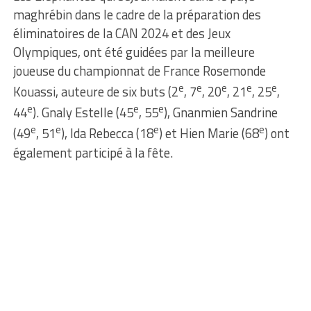
maghrébin dans le cadre de la préparation des
éliminatoires de la CAN 2024 et des Jeux
Olympiques, ont été guidées par la meilleure
joueuse du championnat de France Rosemonde
e
e
e
e
e
Kouassi, auteure de six buts (2
, 7
, 20
, 21
, 25
,
e
e
e
44
). Gnaly Estelle (45
, 55
), Gnanmien Sandrine
e
e
e
e
(49
, 51
), Ida Rebecca (18
) et Hien Marie (68
) ont
également participé à la fête.