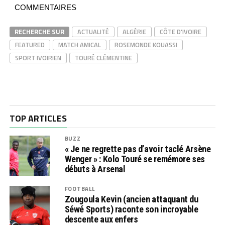
COMMENTAIRES
RECHERCHE SUR
ACTUALITÉ
ALGÉRIE
CÔTE D'IVOIRE
FEATURED
MATCH AMICAL
ROSEMONDE KOUASSI
SPORT IVOIRIEN
TOURÉ CLÉMENTINE
TOP ARTICLES
BUZZ
« Je ne regrette pas d’avoir taclé Arsène
Wenger » : Kolo Touré se remémore ses
débuts à Arsenal
FOOTBALL
Zougoula Kevin (ancien attaquant du
Séwé Sports) raconte son incroyable
descente aux enfers