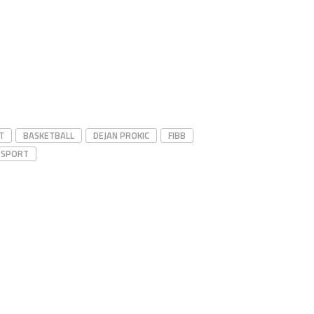
T
BASKETBALL
DEJAN PROKIC
FIBB
SPORT