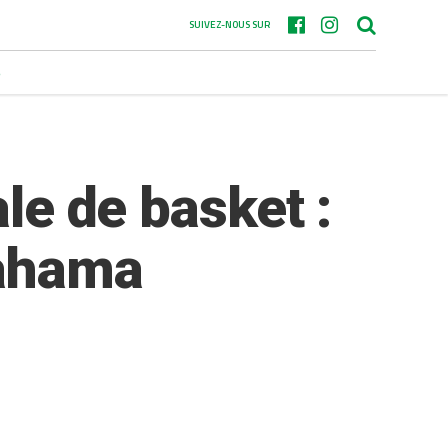
SUIVEZ-NOUS SUR
S
ale de basket :
Mahama