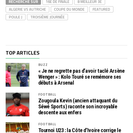
RECHERCHE SUR
16E DE FINALE
8 MEILLEUR 3E
ALGERIE VS AUTRICHE
COUPE DU MONDE
FEATURED
POULE J
TROISIÈME JOURNÉE
TOP ARTICLES
BUZZ
« Je ne regrette pas d’avoir taclé Arsène
Wenger » : Kolo Touré se remémore ses
débuts à Arsenal
FOOTBALL
Zougoula Kevin (ancien attaquant du
Séwé Sports) raconte son incroyable
descente aux enfers
FOOTBALL
Tournoi U23 : la Côte d’Ivoire corrige le