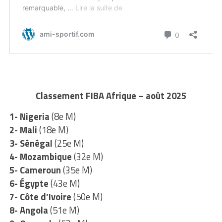
Classement FIBA Afrique – août 2025
1- Nigeria
(8e M)
2- Mali
(18e M)
3- Sénégal
(25e M)
4- Mozambique
(32e M)
5- Cameroun
(35e M)
6- Égypte
(43e M)
7- Côte d’Ivoire
(50e M)
8- Angola
(51e M)