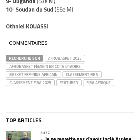
9- Ouganda
(53e M)
10- Soudan du Sud
(55e M)
Othniel KOUASSI
COMMENTAIRES
RECHERCHE SUR
AFROBASKET 2025
AFROBASKET FÉMININ EN CÔTE D’IVOIRE
BASKET FEMININE AFRICAIN
CLASSEMENT FIBA
CLASSEMENT FIBA 2025
FEATURED
FIBA AFRIQUE
TOP ARTICLES
BUZZ
« Je ne regrette pas d’avoir taclé Arsène