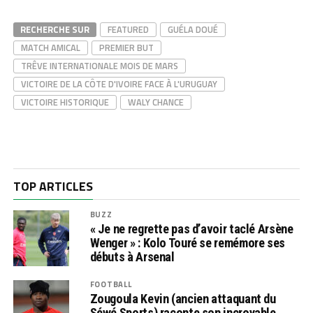
RECHERCHE SUR
FEATURED
GUÉLA DOUÉ
MATCH AMICAL
PREMIER BUT
TRÊVE INTERNATIONALE MOIS DE MARS
VICTOIRE DE LA CÔTE D'IVOIRE FACE À L'URUGUAY
VICTOIRE HISTORIQUE
WALY CHANCE
TOP ARTICLES
BUZZ
« Je ne regrette pas d’avoir taclé Arsène
Wenger » : Kolo Touré se remémore ses
débuts à Arsenal
FOOTBALL
Zougoula Kevin (ancien attaquant du
Séwé Sports) raconte son incroyable