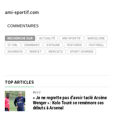
ami-sportif.com
COMMENTAIRES
RECHERCHE SUR
ACTUALITÉ
AMI SPORTIF
BARCELONE
CF CML
DIAMBARS
ESPAGNE
FEATURED
FOOTBALL
KOUMASSI
MARCET
MERCATO
SPORT IVOIRIEN
TOP ARTICLES
BUZZ
« Je ne regrette pas d’avoir taclé Arsène
Wenger » : Kolo Touré se remémore ses
débuts à Arsenal