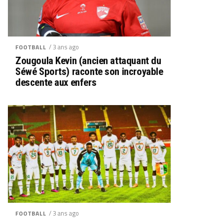
/ 3 ans ago
FOOTBALL
Zougoula Kevin (ancien attaquant du
Séwé Sports) raconte son incroyable
descente aux enfers
/ 3 ans ago
FOOTBALL