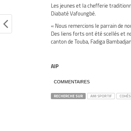
Les jeunes et la chefferie traditionn
Diabaté Vafoungbé.
« Nous remercions le parrain de n
Des liens forts ont été scellés et n
canton de Touba, Fadiga Bambadjan
AIP
COMMENTAIRES
RECHERCHE SUR
AMI SPORTIF
COHÉS