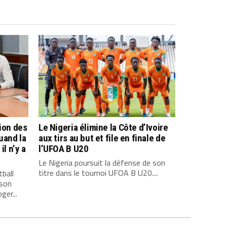
tion des
Le Nigeria élimine la Côte d’Ivoire
uand la
aux tirs au but et file en finale de
il n’y a
l’UFOA B U20
Le Nigeria poursuit la défense de son
titre dans le tournoi UFOA B U20....
tball
 son
er...