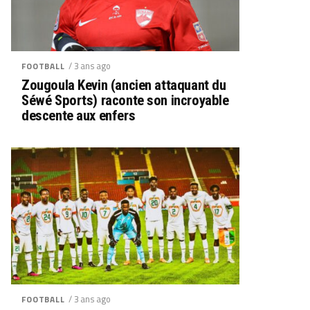
/ 3 ans ago
FOOTBALL
Zougoula Kevin (ancien attaquant du
Séwé Sports) raconte son incroyable
descente aux enfers
/ 3 ans ago
FOOTBALL