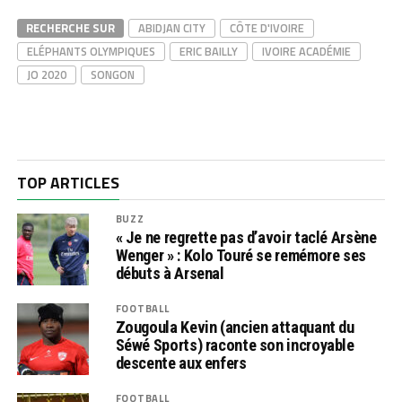
RECHERCHE SUR
ABIDJAN CITY
CÔTE D'IVOIRE
ELÉPHANTS OLYMPIQUES
ERIC BAILLY
IVOIRE ACADÉMIE
JO 2020
SONGON
TOP ARTICLES
BUZZ
« Je ne regrette pas d’avoir taclé Arsène
Wenger » : Kolo Touré se remémore ses
débuts à Arsenal
FOOTBALL
Zougoula Kevin (ancien attaquant du
Séwé Sports) raconte son incroyable
descente aux enfers
FOOTBALL