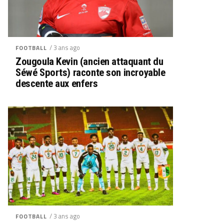
/ 3 ans ago
FOOTBALL
Zougoula Kevin (ancien attaquant du
Séwé Sports) raconte son incroyable
descente aux enfers
/ 3 ans ago
FOOTBALL