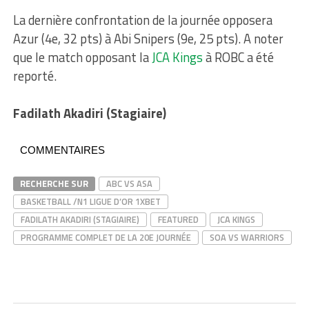
La dernière confrontation de la journée opposera
Azur (4e, 32 pts) à Abi Snipers (9e, 25 pts). A noter
que le match opposant la
JCA Kings
à ROBC a été
reporté.
Fadilath Akadiri (Stagiaire)
COMMENTAIRES
RECHERCHE SUR
ABC VS ASA
BASKETBALL /N1 LIGUE D’OR 1XBET
FADILATH AKADIRI (STAGIAIRE)
FEATURED
JCA KINGS
PROGRAMME COMPLET DE LA 20E JOURNÉE
SOA VS WARRIORS