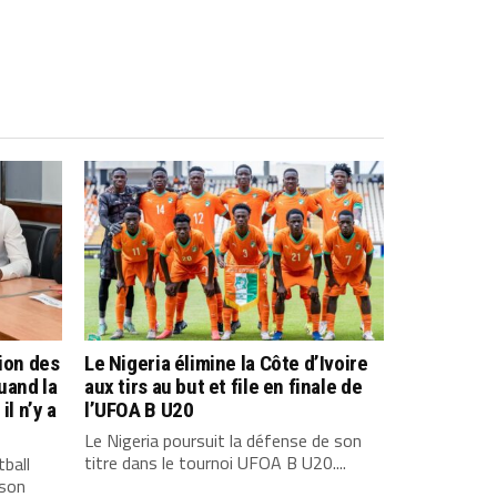
tion des
Le Nigeria élimine la Côte d’Ivoire
uand la
aux tirs au but et file en finale de
il n’y a
l’UFOA B U20
Le Nigeria poursuit la défense de son
titre dans le tournoi UFOA B U20....
tball
 son