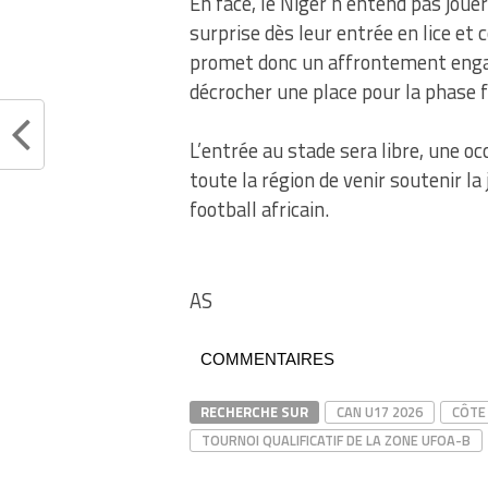
En face, le Niger n’entend pas joue
surprise dès leur entrée en lice et 
promet donc un affrontement engag
décrocher une place pour la phase f
L’entrée au stade sera libre, une o
toute la région de venir soutenir la
football africain.
AS
COMMENTAIRES
RECHERCHE SUR
CAN U17 2026
CÔTE 
TOURNOI QUALIFICATIF DE LA ZONE UFOA-B