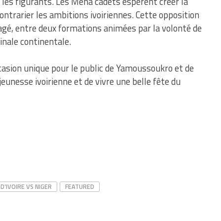
r les figurants. Les Mena cadets espèrent créer la
contrarier les ambitions ivoiriennes. Cette opposition
é, entre deux formations animées par la volonté de
inale continentale.
ccasion unique pour le public de Yamoussoukro et de
 jeunesse ivoirienne et de vivre une belle fête du
D’IVOIRE VS NIGER
FEATURED