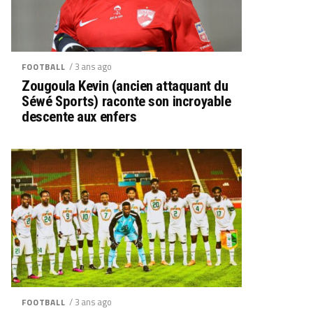
/ 3 ans ago
FOOTBALL
Zougoula Kevin (ancien attaquant du
Séwé Sports) raconte son incroyable
descente aux enfers
/ 3 ans ago
FOOTBALL