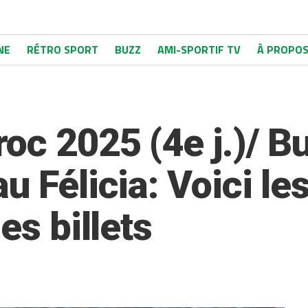
NE
RÉTRO SPORT
BUZZ
AMI-SPORTIF TV
À PROPO
oc 2025 (4e j.)/ B
u Félicia: Voici le
es billets