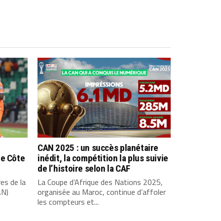
CAN 2025 : un succès planétaire
de Côte
inédit, la compétition la plus suivie
de l’histoire selon la CAF
res de la
La Coupe d’Afrique des Nations 2025,
AN)
organisée au Maroc, continue d’affoler
les compteurs et...