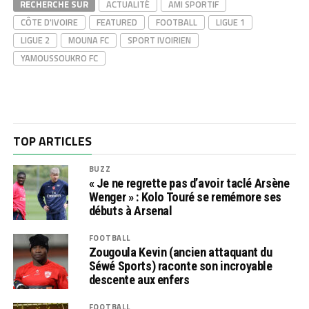
RECHERCHE SUR
ACTUALITÉ
AMI SPORTIF
CÔTE D'IVOIRE
FEATURED
FOOTBALL
LIGUE 1
LIGUE 2
MOUNA FC
SPORT IVOIRIEN
YAMOUSSOUKRO FC
TOP ARTICLES
BUZZ
« Je ne regrette pas d’avoir taclé Arsène
Wenger » : Kolo Touré se remémore ses
débuts à Arsenal
FOOTBALL
Zougoula Kevin (ancien attaquant du
Séwé Sports) raconte son incroyable
descente aux enfers
FOOTBALL