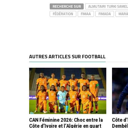
RECHERCHE SUR
ALMUTAIRI TURKI SAME
FÉDÉRATION
FIMAA
FIMADA
MARA
AUTRES ARTICLES SUR FOOTBALL
CAN Féminine 2026: Choc entre la
Côte d’
Côte d’Ivoire et l’Algérie en quart
Dembélé