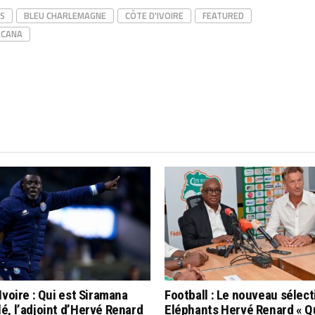
LS
BLEU CHARLEMAGNE
CÔTE D'IVOIRE
FEATURED
CANA
Ivoire : Qui est Siramana
Football : Le nouveau sélec
, l’adjoint d’Hervé Renard
Eléphants Hervé Renard « Q