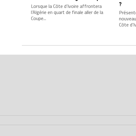
?
Lorsque la Côte d’Ivoire affrontera
l’Algérie en quart de finale aller de la
Présenté
Coupe...
nouveau
Côte d’Iv