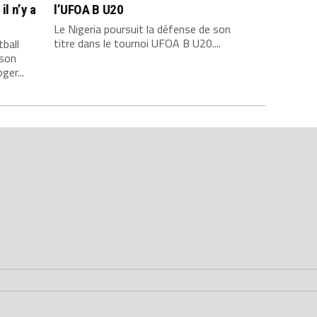
il n’y a
l’UFOA B U20
Le Nigeria poursuit la défense de son
titre dans le tournoi UFOA B U20....
tball
 son
er...