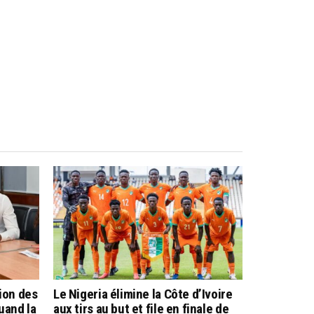
tion des
Le Nigeria élimine la Côte d’Ivoire
uand la
aux tirs au but et file en finale de