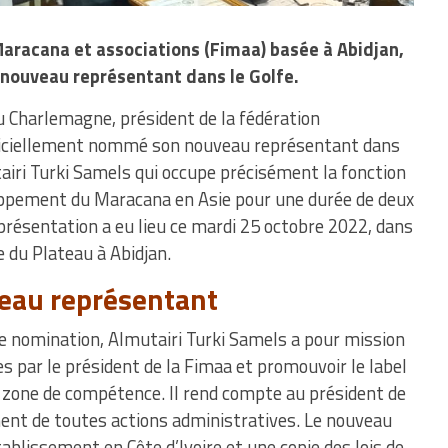
Maracana et associations (Fimaa) basée à Abidjan,
 nouveau représentant dans le Golfe.
u Charlemagne, président de la fédération
 officiellement nommé son nouveau représentant dans
utairi Turki Samels qui occupe précisément la fonction
oppement du Maracana en Asie pour une durée de deux
présentation a eu lieu ce mardi 25 octobre 2022, dans
 du Plateau à Abidjan.
veau représentant
 de nomination, Almutairi Turki Samels a pour mission
es par le président de la Fimaa et promouvoir le label
 zone de compétence. Il rend compte au président de
ent de toutes actions administratives. Le nouveau
ablissement en Côte d’Ivoire et une copie des lois de