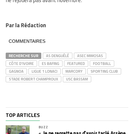
ne rejouera pas avant novembre.
Par la Rédaction
COMMENTAIRES
RECHERCHE SUR
AS DENGUÉLÉ
ASEC MIMOSAS
CÔTE D'IVOIRE
ES BAFING
FEATURED
FOOTBALL
GAGNOA
LIGUE 1 LONACI
MARCORY
SPORTING CLUB
STADE ROBERT CHAMPROUX
USC BASSAM
TOP ARTICLES
BUZZ
« Je ne regrette pas d’avoir taclé Arsène